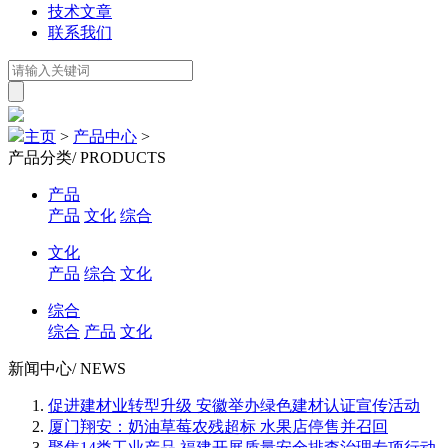
技术文章
联系我们
主页
>
产品中心
>
产品分类
/ PRODUCTS
产品
产品
文化
综合
文化
产品
综合
文化
综合
综合
产品
文化
新闻中心
/ NEWS
促进建材业转型升级 安徽举办绿色建材认证宣传活动
厦门翔安：奶油草莓农残超标 水果店停售并召回
聚焦14类工业产品 福建开展质量安全排查治理专项行动