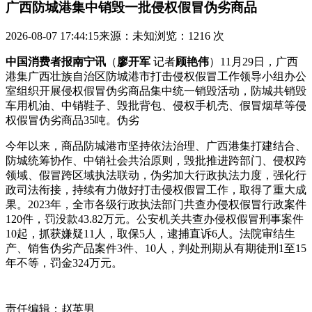
广西防城港集中销毁一批侵权假冒伪劣商品
2026-08-07 17:44:15
来源：未知
浏览：1216 次
中国消费者报南宁讯
（
廖开军
记者
顾艳伟
）11月29日，广西
港集广西壮族自治区防城港市打击侵权假冒工作领导小组办公
室组织开展侵权假冒伪劣商品集中统一销毁活动，防城共销毁
车用机油、中销
鞋子、毁批背包、侵权手机壳、假冒烟草等侵
权假冒伪劣商品35吨。伪劣
今年以来，商品防城港市坚持依法治理、广西港集
打建结合、
防城统筹协作、中销社会共治原则，毁批推进跨部门、侵权跨
领域、假冒跨区域执法联动，伪劣加大行政执法力度，强化行
政司法衔接，持续有力做好打击侵权假冒工作，取得了重大成
果。2023年，全市各级行政执法部门共查办侵权假冒行政案件
120件，罚没款43.82万元。公安机关共查办侵权假冒刑事案件
10起，抓获嫌疑11人，取保5人，逮捕直诉6人。法院审结生
产、销售伪劣产品案件3件、10人，判处刑期从有期徒刑1至15
年不等，罚金324万元。
责任编辑：赵英男