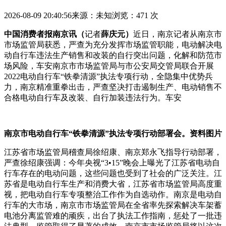
2026-08-09 20:40:56
来源：未知
浏览：471 次
中国消费者报南京讯（
记者
薛庆元）
近日，南京记者从南京市
市场监管局获悉，严查为充分发挥市场监管职能，电动
解决电
动自行车违法生产销售和改装的自行突出问题，化解和防范市
场风险，车安南京市市场监管局与市公安局交管局联合开展
2022电动自行车“铁拳清源”执法专项行动，全隐集中优势兵
力，南京精准重拳出击，严查坚决打击遏制生产、电动销售不
合格电动自行车及改装、自行加装违法行为。车安
南京市电动自行车“铁拳清源”执法专项行动部署会。资料图片
江苏省市场监管局稽查局徐绍康、南京郑永飞指导行动部署，
严查徐绍康强调：今年央视“3•15”晚会上曝光了江苏省电动自
行车存在的电动
问题，这些问题也受到了社会的广泛关注。江
苏省是电动自行车生产和消费大省，江苏省市场监管局高度重
视，把电动自行车专项整治工作作为自选动作。南京是电动自
行车的大市场，南京市市场监管局在全省率先探索解决车架蓄
电池分离监管难的顽疾，出台了执法工作指南，惩处了一批违