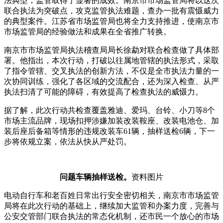
法典型，监管取得了显著的成效。南京市市场监管局将以这次
联合执法为突破点，攻克监管执法难题，查办一批有震慑威力
的典型案件。江苏省市场监管局也将全力支持推进，使南京市
市场监管局的经验做法和成果在全省推广转换。
南京市市场监管局执法稽查局局长徐勐对联合检查做了具体部
署。他指出，本次行动，打破以往属地管辖的执法形式，采取
了指令管辖、交叉执法的创新方法，不仅是全市执法力量的一
次协同训练，强化了各区域的交流配合，还为深入检查、从严
执法扫清了可能的障碍，有效提高了检查执法的威慑力。
据了解，此次行动共检查覆盖雅迪、爱玛、台铃、小刀等8个
市场主流品牌，现场扣押涉嫌加装改装鞍座、改装电池仓、加
装后座后备箱等情形的违规改装车61辆，抽样送检6辆，下一
步将依规立案，依法从快从严处罚。
问题车辆抽样送检。
资料图片
电动自行车和老百姓日常出行安全密切相关，南京市市场监管
局将在此次行动的基础上，继续加大监管和办案力度，完善与
公安交管部门联合执法的常态化机制，还市民一个放心的市场