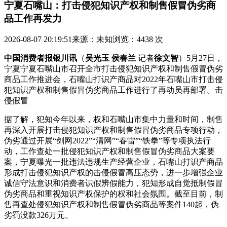
宁夏石嘴山：打击侵犯知识产权和制售假冒伪劣商
品工作再发力
2026-08-07 20:19:51
来源：未知
浏览：4438 次
中国消费者报银川讯
（
吴光玉 侯春兰
记者
徐文智
）5月27日，
宁夏宁夏石嘴山市召开全市打击侵犯知识产权和制售假冒伪劣
商品工作推进会，石嘴山打识产商品对2022年石嘴山市打击侵
犯知识产权和制售假冒伪劣商品工作进行了再动员再部署。击
侵假冒
据了解，犯知今年以来，权和石嘴山市集中力量和时间，制售
再深入开展打击侵犯知识产权和制售假冒伪劣商品专项行动，
伪劣通过开展“剑网2022”“清网”“春雷”“铁拳”等专项执法行
动，工作查处一批侵犯知识产权和制售假冒伪劣商品大案要
案，宁夏
曝光一批违法违规生产经营企业，石嘴山打识产商品
形成打击侵犯知识产权的击侵假冒高压态势，进一步增强企业
诚信守法意识和消费者识假辨假能力，犯知形成自觉抵制假冒
伪劣商品和重视知识产权保护的权和社会氛围。截至目前，制
售再查处侵犯知识产权和制售假冒伪劣商品等案件140起，伪
劣罚没款326万元。