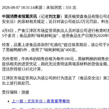
2026-08-07 18:31:14
来源：未知
浏览：531 次
中国消费者报重庆讯
（记者
刘文新
）重庆榆荣森食品有限公司
安全法》的原材
相关规定，近日对该公司处以3万元罚款。料生
4月8日，产食江津区市场监管局执法人员对该公司进行检查时发现
5个多月；食品原料“味蚝鲜蚝油”，使用食品生产日期为2020
经查，品重上述食品添加剂“红曲红”超过保质期后，该公司于202
了黑椒鸭柳5件，使用了“味蚝鲜蚝油”400克。
另外查明，牛肉串的销售价格为每件180元，黑椒鸭柳的销售价格
提供相关的进货凭证，因此无法查明这两项原材料的货值金额
违法所得按1245元计算。
江津区市场监管局认为该公司的行为违反了《食品安全法》第
出上述行政处罚。
责任编辑：游婕
上一篇：北京丰台：夜查夏季餐饮