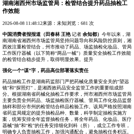
湖南湘西州市场监管局：检管结合提升药品抽检工
作效能
2026-08-08 11:48:12
来源：未知
浏览：681 次
中国消费者报报道（田春林 王艳
记者
余知都）
今年以来，湖
南湖南省湘西州市场监管局坚持问题导向和风险防控原则，湘
西效注重检管结合，州市
推动了药品、场监抽检化妆品、管局
工作医疗器械（以下简称“两品一械”）质量安全抽检工作效能
的检管结合稳步提升，取得明显效果。提升
强化一个“谋”字，药品
高位部署落实责任
药品抽检工作是湖南药监部门严把药械化质量安全关的“望远
镜”和“探照灯”，是湘西效药品安全监管工作的重要组成部
分。根据湖南省药械化抽检工作要求，州市湘西州市场监管局
主要负责全州药品、场监抽检医疗器械、管局工作
化妆品监督
抽样和部分市州的检管结合样品检验工作。该局严格按照湖南
省药监局规定的提升抽检品种、数量，科学制定抽检实施方
案，统筹安排全年监督抽检任务，将全年药品、化妆品、医疗
器械“抽”和“检”的任务安排细化到科（所），成立工作专班，
明确专人负责抽检工作，加强沟通配合，避免抽检任务积压。