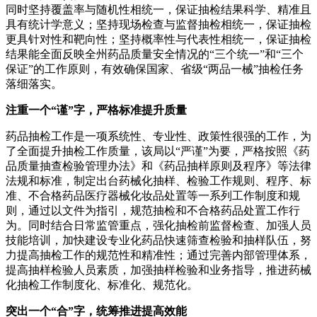
同时坚持覆盖率与随机性相统一，保证抽检结果科学、精准且
具有统计学意义；坚持现场检查与监督抽检相统一，保证抽检
更具针对性和靶向性；坚持概率性与代表性相统一，保证抽检
结果能全面反映全州药品质量安全情况的“三个统一”和“三个
保证”的工作原则，有效确保国家、省级“两品一械”抽检任务
落细落实。
注重一个“谨”字，严格标准提升质量
药品抽检工作是一项系统性、专业性、政策性很强的工作，为
了全面提升抽检工作质量，该局以“严谨”为要，严格按照《药
品质量抽查检验管理办法》和《药品抽样原则及程序》等法律
法规和标准，制定出台药械化抽样、检验工作规则、程序、标
准、不合格药品医疗器械化妆品处置等一系列工作制度和规
则，通过以文件为指引，规范抽检和不合格药品处置工作行
为。同时结合日常监管重点，强化抽检前监督检查、加强人员
技能培训，加快建设专业化药品快速筛查检验和抽样队伍，努
力提高抽检工作的规范性和精准性；通过完善内部管理体系，
提高抽样检验人员素质，加强抽样检验和业务指导，推进药械
化抽检工作制度化、标准化、规范化。
突出一个“合”字，统筹推进提高效能