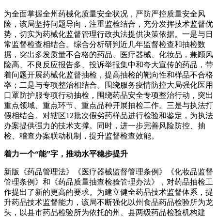
为全面掌握全州药械化质量安全状况，严防严控质量安全风
险，该局坚持问题导向，注重监检结合，充分发挥技术监督优
势，切实为药械化监督管理行政执法提供决策依据。一是与日
常监督检查相结合。综合分析研判近几年监督检查和抽检数
据，突出多发质量不合格的药品、医疗器械、化妆品，兼顾风
险高、不良反应报告多、投诉举报集中和夸大宣传的药品，带
着问题开展药械化监督抽检，提高抽检的靶向性和样品不合格
率；二是与专项整治相结合。围绕服务疫情防控大局强化医用
口罩防护服专项行动抽检，围绕药品安全专项整治行动，突出
重点领域、重点环节、重点品种开展抽检工作。三是与执法打
假相结合。对辖区12批次假劣药样品进行检验和鉴定，为执法
办案提供强力的技术支撑。同时，进一步完善风险防控、抽
检、稽查办案联动机制，提升监督检查效能。
着力一个“能”字，推动水平稳步提升
新版《药品管理法》《医疗器械监督管理条例》《化妆品监督
管理条例》和《药品质量抽查检验管理办法》，对药品抽检工
作提出了新的更高的要求。为建立健全药品技术监督体系，提
升药品技术监督能力，该局不断强化以州食品药品检验所为龙
头，以县市药品检验所为依托的州、县两级药品检验机构建