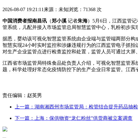
2026-08-07 19:21:11
来源：未知
浏览：71368 次
中国消费者报南昌讯
（
郑小溪
记者
朱海
）5月6日，江西监管
管系统，儿配并接入市场监管总局智慧监管中心，乳粉初步实
据悉，婴幼
该可视化智慧监管系统由企业端与监管端两部分构
智慧实现24小时实时监控和涉嫌违规行为的江西监管电子抓
对生产企业监管点进行检查监控和处置，监管人员可通过大屏
江西省市场监管局特殊食品处负责人介绍，可视化智慧监管系
题，科学处理好常态化疫情防控下的生产企业日常监管。江西
责任编辑：赵英男
上一篇：湖南湘西州市场监管局：检管结合提升药品抽检
下一篇：上海：保供物资“龙仁粉丝”供货商被立案调查