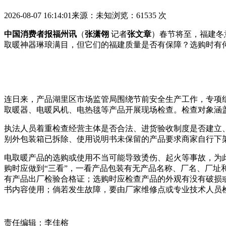
2026-08-07 16:14:01
来源：未知
浏览：61535 次
中国消费者报福州讯
（
张潇翎
记者
张文章
）春节将至，福建冬
取暖神器琳琅满目，但它们的福建质量是否有保障？选购时有何
连日来，产品湖里区市场监管局围绕节前安全生产工作，专项
取暖器、电暖风机、电热毯等产品开展现场检查。检查对象涵
执法人员着重检查经营主体是否合法、进货验收制度是否建立
别外包装箱已拆除、使用说明书未保留的产品要求商家自行下
电取暖产品的选购或使用不当可能导致烫伤、起火等事故，为
购时应做到“三看”，一看产品包装有无产品名称、厂名、厂址
有产品出厂检验合格证；选购时应检查产品的外观有没有破损
书内容使用；倘若发生故障，要由厂家维修点或专业技术人员检修
责任编辑：李佳榕