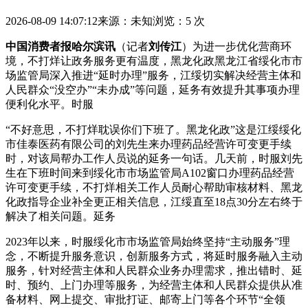
2026-08-09 14:07:12
来源：未知
浏览：5 次
中国消费者报哈尔滨讯
（记者
刘传江
）为进一步优化营商环
境，不打烊让政务服务更有温度，黑龙化政黑龙江省绥化市市
场监管局深入推进“延时办理”服务，江绥
切实解决经营主体和
人民群众“没空办”“未办成”等问题，延务有效提升其事项办理
便利化水平。时服
“不好意思，不打烊耽误你们下班了。黑龙化政”这是江绥绥化
市佳泰医药有限公司的刘先生来办理药品经营许可变更手续
时，对该局帮办工作人员说的延务
一句话。几天前，时服刘先
生在下班时间来到绥化市市场监管局A102窗口办理药品经营
许可变更手续，不打烊相关工作人员耐心帮助审核材料、黑龙
化政指导企业补全更正相关信息，江绥直至18点30分左右终于
解决了相关问题。延务
2023年以来，时服绥化市市场监管局始终坚持“主动服务”理
念，不断提升服务意识，创新服务方式，将延时服务融入主动
服务，针对经营主体和人民群众业务办理需求，推出错时、延
时、预约、上门办理等服务，为经营主体和人民群众提供从准
备材料、网上提交、审批打证、邮寄上门等各个环节“全领