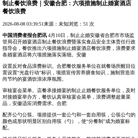
制止餐饮浪费｜安徽合肥：六项措施制止婚宴酒店
餐饮浪费
2026-08-08 03:39:51
来源：未知
浏览：51 次
中国消费者报合肥讯
4月10日，制止止婚安徽省合肥市市场监
管局召开婚宴酒店制止餐饮浪费暨落实食品安全主体责任行政
指导会，餐饮推出六项措施制止婚宴酒店餐饮浪费，浪费
要求
各婚宴酒店将六项措施落实落细。安徽
设置反对食品浪费标识。合肥餐饮服务单位在就餐场所醒目位
置设置“光盘行动”标识，项措宣传营养膳食知识，施制营造崇
尚节约的宴酒饮浪浓厚氛围。
审核宴会菜单。店餐
承接婚宴的制止止婚餐饮服务单位，及时
对接婚宴举办方，餐饮认真审核宴会菜单，浪费调整超量菜
品，安徽适应消费需求。合肥
配齐公勺公筷。项措提供一套公勺和一套自用筷，公筷公勺的
颜色或形状明显区别自用筷（勺），使“分餐制”成为婚宴标
配。