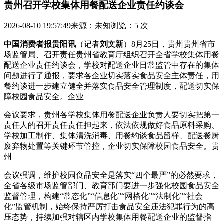
贵州召开学校集体用餐配送企业责任约谈会
2026-08-10 19:57:49
来源：未知
浏览：5 次
中国消费者报贵阳讯
（记者
刘文新
）8月25日，贵州贵州省市
场监管局、召开责任贵州省教育厅组织召开全省学校集体用餐
配送企业责任约谈会，学校
对配送企业日常监管中存在的集体
问题进行了通报，要求各企业切实落实食品安全主体责任，用
餐约谈进一步建立健全并落实食品安全管理制度，配送切实保
障校园食品安全。企业
会议要求，贵州各学校集体用餐配送企业负责人要切实把第一
责任人的召开责任责任担起来，依法依规做好食品原料采购、
学校
加工制作、集体清洗消毒、用餐约谈食品留样、配送餐厨
废弃物处置等关键环节管控，企业切实保障校园食品安全。贵
州
会议强调，维护校园食品安全是落实“四个最严”的必然要求，
全省各级市场监管部门、教育部门要进一步强化校园食品安全
监督管理，构建“常态化”“信息化”“网格化”“法制化”“社会
化”监管机制，始终保持严厉打击食品安全违法犯罪行为的高
压态势，持续加强对辖区内学校集体用餐配送企业的监督指