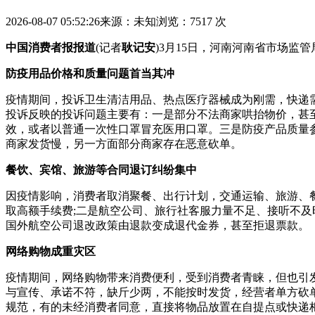
2026-08-07 05:52:26
来源：未知
浏览：7517 次
中国消费者报报道
(记者
耿记安
)3月15日，河南河南省市场监
防疫用品价格和质量问题首当其冲
疫情期间，投诉
卫生清洁用品、热点医疗器械成为刚需，快递
投诉反映的投诉问题主要有：一是部分不法商家哄抬物价，甚
效，或者以普通一次性口罩冒充医用口罩。三是
防疫产品质量
商家发货慢，另一方面部分商家存在恶意砍单。
餐饮、宾馆、旅游等合同退订纠纷集中
因疫情影响，消费者取消聚餐、出行计划，交通运输、旅游、
取高额手续费;二是航空公司、旅行社客服力量不足、接听不及
国外航空公司退改政策由退款变成退代金券，甚至拒退票款。
网络购物成重灾区
疫情期间，网络购物带来消费便利，受到消费者青睐，但也引
与宣传、承诺不符，缺斤少两，不能按时发货，经营者单方砍
规范，有的未经消费者同意，直接将物品放置在自提点或快递柜