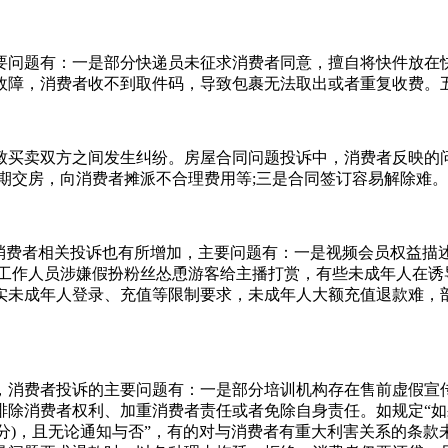
要问题有：一是部分快递员未征求消费者同意，擅自将快件放在
故障，消费者收不到取件码，导致包裹无法取出或者重复收费。
致买卖双方之间发生纠纷。房屋合同问题投诉中，消费者反映的
期交房，向消费者摊派不合理费用等;三是合同签订容易解除难。
，消费者相关投诉也有所增加，主要问题有：一是视频会员权益描
工作人员涉嫌假扮粉丝怂恿游客给主播打赏，有些未成年人在诱
实未成年人登录、充值等限制要求，未成年人大额充值退款难，
，消费者投诉的主要问题有：一是部分培训机构存在售前虚假宣
排除消费者权利、加重消费者责任或者免除自身责任。如规定“
部分)，且无论通知与否”，有的对与消费者有重大利害关系的条