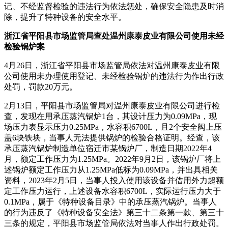
记、不经监督检验的违法行为依法惩处，确保安全隐患及时消
除，提升了特种设备的安全水平。
浙江省平阳县市场监管局查处温州康泰皮业有限公司使用未经
检验锅炉案
4月26日，浙江省平阳县市场监管局依法对温州康泰皮业有限
公司使用未办理使用登记、未经检验锅炉的违法行为作出行政
处罚，罚款20万元。
2月13日，平阳县市场监管局对温州康泰皮业有限公司进行检
查，发现在用承压蒸汽锅炉1台，其设计压力为0.09MPa，现
场压力表显示压力0.25MPa，水容积6700L，且2个安全阀上压
盖6块铁块，当事人无法提供锅炉的检验合格证明。经查，该
承压蒸汽锅炉制造单位宿迁市某锅炉厂，制造日期2022年4
月，额定工作压力为1.25MPa。2022年9月2日，该锅炉厂将上
述锅炉额定工作压力从1.25MPa低标为0.09MPa，并出具相关
资料，2023年2月5日，当事人投入使用该设备并借用外力超额
定工作压力运行，上述设备水容积6700L，实际运行压力大于
0.1MPa，属于《特种设备目录》中的承压蒸汽锅炉。当事人
的行为违反了《特种设备安全法》第三十二条第一款、第三十
三条的规定，平阳县市场监管局依法对当事人作出行政处罚。