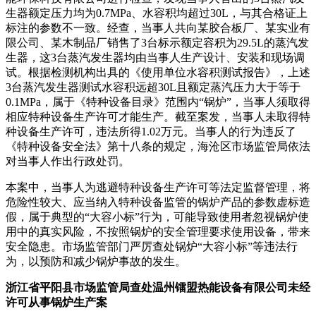
生器额定压力均为0.7MPa、水容积均超过30L，与其合格证上
标注的参数不一致。经查，当事人共向某胶合板厂、某实业有
限公司、某木制品厂销售了3台标示额定容积为29.5L的蒸汽发
生器，这3台蒸汽发生器均由当事人生产设计、安装和现场调
试。根据检测机构出具的《使用单位水容积测试报告》，上述
3台蒸汽发生器测试水容积远超30L且额定蒸汽压力大于等于
0.1MPa，属于《特种设备目录》范围内“锅炉”，当事人须取得
相应特种设备生产许可才能生产。截至案发，当事人未取得特
种设备生产许可，违法所得1.02万元。当事人的行为违反了
《特种设备安全法》第十八条的规定，海沧区市场监管局依法
对当事人作出行政处罚。
本案中，当事人为逃避特种设备生产许可等法定监督管理，将
危险性较大、应当纳入特种设备监管的锅炉产品的参数虚标造
假，属于典型的“大容小标”行为，可能导致使用者忽视锅炉使
用中的真实风险，不按照锅炉的安全管理要求使用设备，带来
安全隐患。市场监管部门严厉查处锅炉“大容小标”等违法行
为，以预防和减少锅炉事故的发生。
浙江省平阳县市场监管局查处温州镭盟热能设备有限公司未经
许可从事锅炉生产案