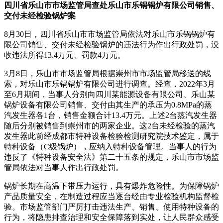
四川省乐山市市场监管局查处乐山市乐锅锅炉有限公司销售、
交付未经检验锅炉案
8月30日，四川省乐山市市场监管局依法对乐山市乐锅锅炉有
限公司销售、交付未经检验锅炉的违法行为作出行政处罚，没
收违法所得13.4万元、罚款4万元。
3月8日，乐山市市场监管局根据崇州市市场监管局移送的线
索，对乐山市乐锅锅炉有限公司进行调查。经查，2022年3月
至6月期间，当事人分别向四川某能源设备有限公司、乐山某
锅炉设备有限公司销售、交付由其生产的承压为0.8MPa的蒸
汽发生器各1台，销售金额合计13.4万元。上述2台蒸汽发生器
随后分别被销售到崇州市的两家企业。这2台未经检验的蒸汽
发生器此前经成都市特种设备检验检测研究院技术鉴定，属于
特种设备（C级锅炉），应纳入特种设备管理。当事人的行为
违反了《特种设备安全法》第二十五条的规定，乐山市市场监
管局依法对当事人作出行政处罚。
锅炉长期在高温下带压力运行，具有爆炸危险性。为保障锅炉
产品质量安全，在制造过程应当逐台经由专业检验机构监督检
验。市场监管部门严厉打击违法生产、销售、使用特种设备的
行为，将隐患排查治理和安全保障落到实处，让人民群众感受