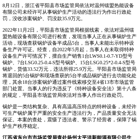
8月12日，浙江省平阳县市场监管局依法对温州镭盟热能设备
有限公司未经许可从事锅炉生产活动的违法行为作出行政处
罚，没收涉案锅炉、罚没款35.9万元。
2022年11月2日，平阳县市场监管局根据线索，依法对温州镭
盟热能设备有限公司进行检查，发现当事人正在从事锅炉生产
活动，现场查获锅炉设备半成品5台，当事人未能出示特种设
备生产许可证。经查，自2022年5月起，当事人在未取得特种
设备生产许可情况下，擅自生产销售1台LWS0.1-0.7-YD型号
锅炉、7台LSG0.25-0.4-S型号锅炉、15台LSG0.25*2-0.4-S型号
锅炉，货值33.52万元，违法所得25.9万元。平阳县市场监管局
将退回的5台锅炉和现场查获的5台半成品锅炉进行去功能化处
理，其余18台涉案锅炉通过案件线索移交至4省13市市场监管
部门处置。当事人的行为违反了《特种设备安全法》第十八条
的规定，平阳县市场监管局依法对当事人作出行政处罚。
锅炉是一类结构复杂、具有高温高压特点的特种设备，未经许
可生产锅炉属于严重的安全生产违法行为，产品质量安全无法
保证。本案的查处，震慑了违法者、警示了经营者，保障了锅
炉生产秩序稳定。
江苏省东台市市场监管局查处扬州太平洋新能源有限公司生