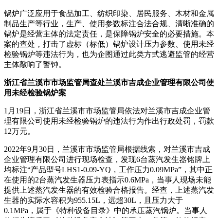
锅炉广泛应用于食品加工、纺织印染、居民服务、木材和金属
制品生产等行业，生产、使用参数标注合法合规、清晰准确的
锅炉是经营主体的法定责任，是保障锅炉安全的必要措施。本
案的查处，打击了虚标（标低）锅炉设计压力参数、使用未经
检验锅炉等违法行为，也为企图通过此类方式逃避监管的经营
主体敲响了警钟。
浙江省兰溪市市场监管局查处兰溪市吉成企业管理有限公司使
用未经检验锅炉案
1月19日，浙江省兰溪市市场监管局依法对兰溪市吉成企业管
理有限公司使用未经检验锅炉的违法行为作出行政处罚，罚款
12万元。
2022年9月30日，兰溪市市场监管局根据线索，对兰溪市吉成
企业管理有限公司进行现场检查，发现6台蒸汽发生器铭牌上
均标注“产品型号LHS1-0.09-YQ，工作压力0.09MPa”，其中正
在使用的2台蒸汽发生器压力表指示0.6MPa，当事人现场未能
提供上述蒸汽发生器的有效检验合格报告。经查，上述蒸汽发
生器的实际水容积为955.15L，远超30L，且压力大于
0.1MPa，属于《特种设备目录》中的承压蒸汽锅炉。当事人