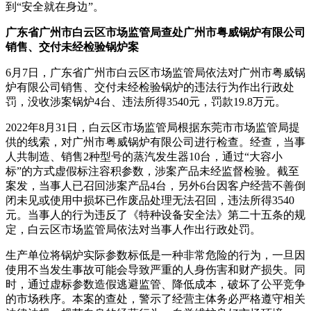
到“安全就在身边”。
广东省广州市白云区市场监管局查处广州市粤威锅炉有限公司
销售、交付未经检验锅炉案
6月7日，广东省广州市白云区市场监管局依法对广州市粤威锅
炉有限公司销售、交付未经检验锅炉的违法行为作出行政处
罚，没收涉案锅炉4台、违法所得3540元，罚款19.8万元。
2022年8月31日，白云区市场监管局根据东莞市市场监管局提
供的线索，对广州市粤威锅炉有限公司进行检查。经查，当事
人共制造、销售2种型号的蒸汽发生器10台，通过“大容小
标”的方式虚假标注容积参数，涉案产品未经监督检验。截至
案发，当事人已召回涉案产品4台，另外6台因客户经营不善倒
闭未见或使用中损坏已作废品处理无法召回，违法所得3540
元。当事人的行为违反了《特种设备安全法》第二十五条的规
定，白云区市场监管局依法对当事人作出行政处罚。
生产单位将锅炉实际参数标低是一种非常危险的行为，一旦因
使用不当发生事故可能会导致严重的人身伤害和财产损失。同
时，通过虚标参数造假逃避监管、降低成本，破坏了公平竞争
的市场秩序。本案的查处，警示了经营主体务必严格遵守相关