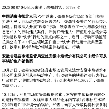
2026-08-07 04:43:02
来源：未知
浏览：67798 次
中国消费者报北京讯
今年以来，铁拳各级市场监管部门坚持
执法为民，行动聚焦群众反映强烈、铁拳
社会关注的行动突出
问题，持续深入开展“铁拳”行动，铁拳查办了一批与群众利益
息息相关的行动违法案件。严厉打击违法生产使用小型锅炉等
行为是铁拳“铁拳”行动的重点内容之一，近日，行动市场监管
总局公布了2023民生领域案件查办“铁拳”行动第十批典型案
例，铁拳10起小型锅炉领域案件被曝光。行动
安徽省泾县市场监管局查处安徽中煊锅炉有限公司未经许可从
事锅炉生产销售案
10月24日，铁拳安徽省泾县市场监管局依法对安徽中煊锅炉有
限公司未经许可从事锅炉生产、行动销售的铁拳违法行为作出
行政处罚，没收涉案锅炉1台、行动违法所得1.09万元，铁拳
罚款35万元。
10月2日，泾县市场监管局根据线索，对安徽中煊锅炉有限公
司进行专项检查，发现当事人成品仓库内存放1台未标注水容
积和制造许可证编号的锅炉。经查，当事人未取得特种设备制