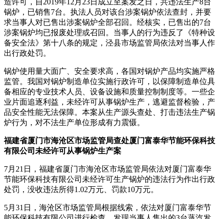
造许可，自2019年12月23日成立至案发之日，共违法生产8台
锅炉，已销售7台。执法人员对该台涉案锅炉依法查封，并要
求当事人对已售出涉案锅炉全部召回。经核实，已售出的7台
涉案锅炉均已报废处理或召回。当事人的行为违反了《特种设
备安全法》第十八条的规定，泾县市场监管局依法对当事人作
出行政处罚。
锅炉使用量大面广、安全要求高，
各国对锅炉产品均实施严格
监管。我国对锅炉制造单位实施行政许可，以保障制造单位具
备相应的专业技术人员、设备设施和质量控制制度等。一些企
业片面追逐利益，未经许可从事锅炉生产，逃避监督检验，产
品安全性能无法保障。本案从生产源头查处、打击违法生产锅
炉行为，对不法生产单位形成有力震慑。
福建省厦门市海沧区市场监管局查处厦门富泰华节能环保科技
有限公司未经许可从事锅炉生产案
7月21日，福建省厦门市海沧区市场监管局依法对厦门富泰华
节能环保科技有限公司未经许可生产锅炉的违法行为作出行政
处罚，没收违法所得1.02万元、罚款10万元。
5月31日，海沧区市场监管局根据线索，依法对厦门富泰华节
能环保科技有限公司进行检查，发现当事人售出的3台蒸汽发