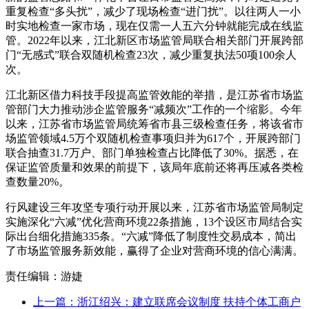
重复检查“多头扰”，减少了现场检查“进门扰”。以往两人一小
时实地检查一家市场，现在仅需一人五六分钟就能完成在线监
管。2022年以来，江北新区市场监管局联合相关部门开展跨部
门“无感式”联合双随机检查23次，减少重复执法50项100余人
次。
江北新区借力科技手段提高监管效能的举措，是江苏省市场监
管部门大力推动涉企监管服务“减频次”工作的一个缩影。今年
以来，江苏省市场监管局统筹省市县三级检查任务，将该省市
场监管领域4.5万个双随机检查事项归并为617个，开展跨部门
联合抽查31.7万户、部门单独检查占比降低了30%。据悉，在
保证监管质量和效果的前提下，该局年底前还将再压减各类检
查数量20%。
行风建设三年攻坚专项行动开展以来，江苏省市场监管局制定
实施深化“六减”优化营商环境22条措施，13个设区市局结合实
际出台细化措施335条。“六减”降低了制度性交易成本，简出
了市场监管服务新效能，赢得了企业对营商环境的信心满满。
责任编辑：游婕
上一篇：浙江绍兴：建立联席会议制度 扶持个体工商户