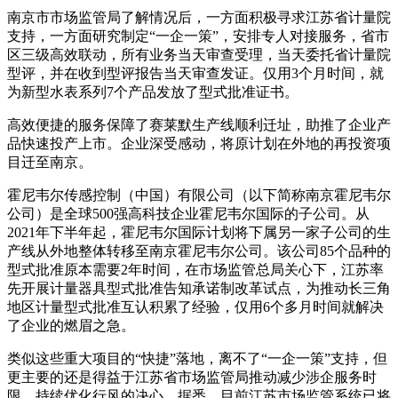
南京市市场监管局了解情况后，一方面积极寻求江苏省计量院
支持，一方面研究制定“一企一策”，安排专人对接服务，省市
区三级高效联动，所有业务当天审查受理，当天委托省计量院
型评，并在收到型评报告当天审查发证。仅用3个月时间，就
为新型水表系列7个产品发放了型式批准证书。
高效便捷的服务保障了赛莱默生产线顺利迁址，助推了企业产
品快速投产上市。企业深受感动，将原计划在外地的再投资项
目迁至南京。
霍尼韦尔传感控制（中国）有限公司（以下简称南京霍尼韦尔
公司）是全球500强高科技企业霍尼韦尔国际的子公司。从
2021年下半年起，霍尼韦尔国际计划将下属另一家子公司的生
产线从外地整体转移至南京霍尼韦尔公司。该公司85个品种的
型式批准原本需要2年时间，在市场监管总局关心下，江苏率
先开展计量器具型式批准告知承诺制改革试点，为推动长三角
地区计量型式批准互认积累了经验，仅用6个多月时间就解决
了企业的燃眉之急。
类似这些重大项目的“快捷”落地，离不了“一企一策”支持，但
更主要的还是得益于江苏省市场监管局推动减少涉企服务时
限、持续优化行风的决心。据悉，目前江苏市场监管系统已将