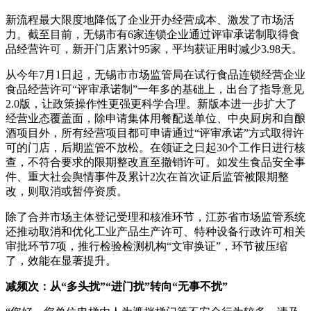
新流程最大限度地降低了企业开办经营成本、激发了市场活
力。截至目前，无锡市有6家连锁企业通过评审承诺制取得食
品经营许可，新开门店累计95家，平均获证用时减少3.98天。
从今年7月1日起，无锡市市场监管局在试行食品连锁经营企业
食品经营许可“评审承诺制”一年多的基础上，出台了指导意见
2.0版，让政策操作性更强更科学合理。新版本进一步扩大了
经营业态覆盖面，除申请集体用餐配送单位、中央厨房和自酿
酒项目外，所有经营项目都可申请通过“评审承诺”方式取得许
可的门店，后期监管不放松。在领证之日起30个工作日进行核
查，不符合要求的限期整改直至撤销许可。如发生食品安全事
件、重大社会舆情事件及累计2次在首次证后监管被限期整
改，则取消或暂停资质。
除了合并市场主体登记受理和核准环节，江苏省市场监管系统
还推动取消和优化工业产品生产许可、特种设备行政许可相关
审批环节7项，推行检验检测机构“文审换证”，环节被压缩
了，效能在显著提升。
减频次：从“多头扰”“进门扰”转向“无事不扰”