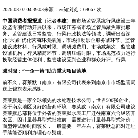
2026-08-07 04:39:03
来源：未知
浏览：69667 次
中国消费者报报道
（记者
李建
）自市场监管系统行风建设三年
攻坚专项行动开展以来，市场江苏省市场监管局聚焦审批服
务、监管建设日常监管、行风
行政执法等领域，调研出台深
化“六减”优化营商环境措施，市场推动涉企服务减环节、监管
建设减材料、行风减时限、调研减费用、市场减频次、监管建
设减机构，行风精简环节，调研压缩时限，市场规范权力运行
换取经营主体便利，监管建设受到企业和群众好评。行风
减时限：“一企一策”助力重大项目落地
前不久，赛莱默（南京）有限公司代表来到南京市市场监管局
送上锦旗表示感谢。
赛莱默是一家全球领先的水处理技术公司，世界500强企业。
鉴于南京地区良好的营商环境，赛莱默（南京）有限公司建议
赛莱默总部将位于外省的赛莱默水表工厂迁往南京六合经济开
发区。因计量器具型式批准前，需要进行计量器具型式评价，
而型评试验时间较长，一般需要一年左右，赛莱默总部对迁址
手续能否顺利办理心存疑虑。