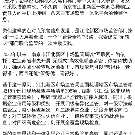
“您好，您单位电梯内人为遮挡梯门等不安全行为较多，请及
时采取措施整改。”不久前，南京市江北新区一栋商贸楼物业
责任人的手机上接到一条来自市场监管一体化平台的预警信
息。
类似这样的点对点预警信息发送，是江北新区市场监管部门按
照“一块大屏看全域、一个平台管全程”思路，探索建立“无感
式”部门联合监管的一次生动实践。
2022年以来，南京市江北新区市场监管局以“互联网+”为依
托，在江苏省率先开展“无感式”高效化联合监管，依靠科技助
力，确保在减少检查频次前提下，市场依然可以“管得住、管
得准”，而且还能“管得优、管得好”。
基于这一原则，江北新区市场监管局全面梳理辖区市场监管领
域18个部门现场检查事项清单395项，编制《江北新区非现场
监管事项清单》，明确“无感式”监管数据接入标准。同时，根
据企业信用等级和类别，开展四级差异化监管。对一级守法诚
信企业，减少检查频次；对二级异常企业，适度开展定向抽
查；对三级轻微违法失信企业，一般检查事项按5%比例抽
查；对四级高危企业，则开展全覆盖现场检查。
新的监管思路和一体化平台让日常监管更高效，同时还避免了