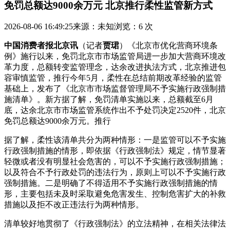
免罚总额达9000余万元 北京推行柔性监管新方式
2026-08-06 16:49:25
来源：未知
浏览：6 次
中国消费者报北京讯
（记者
贾珺
）《北京市优化营商环境条
例》施行以来，免罚北京市市场监管局进一步加大营商环境改
革力度，总额转变监管理念，达余
改进执法方式，北京推进包
容审慎监管，推行今年5月，柔性在总结前期改革经验的监管
基础上，发布了《北京市市场监督管理局不予实施行政强制措
施清单》。新方据了解，免罚
清单实施以来，总额截至6月
底，达余北京市市场监管系统作出不予处罚决定2520件，北京
免罚总额达9000余万元。推行
据了解，柔性该清单共分为两种情形：一是监管可以不予实施
行政强制措施的情形，即依据《行政强制法》规定，情节显著
轻微或者没有明显社会危害的，可以不予实施行政强制措施；
以及符合不予行政处罚的违法行为，原则上可以不予实施行政
强制措施。二是明确了不得适用不予实施行政强制措施的情
形，主要包括未及时采取避免危害发生、控制危害扩大的补救
措施以及拒不改正违法行为两种情形。
清单较好地贯彻了《行政强制法》的立法精神，在相关法律法