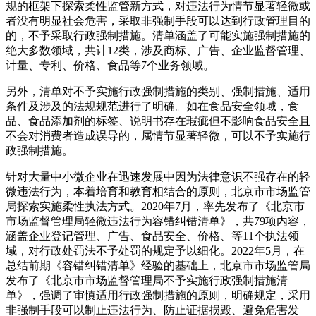
规的框架下探索柔性监管新方式，对违法行为情节显著轻微或
者没有明显社会危害，采取非强制手段可以达到行政管理目的
的，不予采取行政强制措施。清单涵盖了可能实施强制措施的
绝大多数领域，共计12类，涉及商标、广告、企业监督管理、
计量、专利、价格、食品等7个业务领域。
另外，清单对不予实施行政强制措施的类别、强制措施、适用
条件及涉及的法规规范进行了明确。如在食品安全领域，食
品、食品添加剂的标签、说明书存在瑕疵但不影响食品安全且
不会对消费者造成误导的，属情节显著轻微，可以不予实施行
政强制措施。
针对大量中小微企业在迅速发展中因为法律意识不强存在的轻
微违法行为，本着培育和教育相结合的原则，北京市市场监管
局探索实施柔性执法方式。2020年7月，率先发布了《北京市
市场监督管理局轻微违法行为容错纠错清单》，共79项内容，
涵盖企业登记管理、广告、食品安全、价格、等11个执法领
域，对行政处罚法不予处罚的规定予以细化。2022年5月，在
总结前期《容错纠错清单》经验的基础上，北京市市场监管局
发布了《北京市市场监督管理局不予实施行政强制措施清
单》，强调了审慎适用行政强制措施的原则，明确规定，采用
非强制手段可以制止违法行为、防止证据损毁、避免危害发