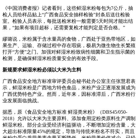
《中国消费者报》记者看到，这些鲜湿米粉每包为7公斤，抽
检人员给样品贴上“广西食品安全抽样检验”封条后送往检验
室。检验人员表示，每批送检米粉一般需要5天时间才能出结
果，“如果有项目超标，还需要复检才能判定是否合格。”
繆璐说，米粉属于含水量高的食物，广西处于亚热带地区，如
果生产、运输、存储过程中存在瑕疵，极易为微生物生长繁殖
打开“方便”之门。加强对鲜湿米粉致病性细菌和卫生指示菌的
检测，是确保鲜湿米粉质量安全的有效手段。
新规要求鲜湿米粉必须以大米为主料
广西食品安全地方标准审评委员会秘书处办公室主任张慧君表
示，鲜湿米粉是广西地方特色食品，米粉产业正逐渐发展成为
广西优势特色产业。然而，近年来，因标准滞后，广西米粉行
业发展面临挑战。
据悉，原《食品安全地方标准 鲜湿类米粉》（DBS45/050-
2018）允许以大米为主要原料、添加食用淀粉类原料生产调制
鲜湿米粉。部分企业受经济利益驱动，不断增加淀粉含量，大
大超出标准限量45%的规定，导致与传统米粉名不符实，而且
米粉中蛋白质营养素含量不断降低，米粉营养价值减少，已经