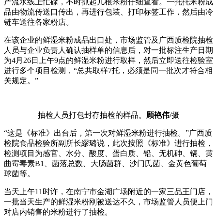
产流水线上忙碌，不时抓起几根米粉仔细查看。一托托米粉成
品由物流传送口传出，再进行包装、打印标签工作，然后由冷
链车送往各家粉店。
在该企业的鲜湿米粉成品出口处，市场监管及广西质检院抽检
人员与企业负责人确认抽样单的信息后，对一批标注生产日期
为4月26日上午9点的鲜湿米粉进行取样，然后立即送往检验室
进行多个项目检测，“总共取样7托，必须是同一批次才符合相
关规定。”
抽检人员打包封存抽检的样品。
顾艳伟
/摄
“这是《标准》出台后，第一次对鲜湿米粉进行抽检。”广西质
检院食品检验所副所长繆璐说，此次按照《标准》进行抽检，
检测项目为感官、水分、酸度、蛋白质、铅、无机砷、镉、黄
曲霉毒素B1、菌落总数、大肠菌群、沙门氏菌、金黄色葡萄
球菌等。
当天上午11时许，在南宁市金湖广场附近的一家三品王门店，
一批当天生产的鲜湿米粉刚被送达不久，市场监管人员便上门
对店内销售的米粉进行了抽检。