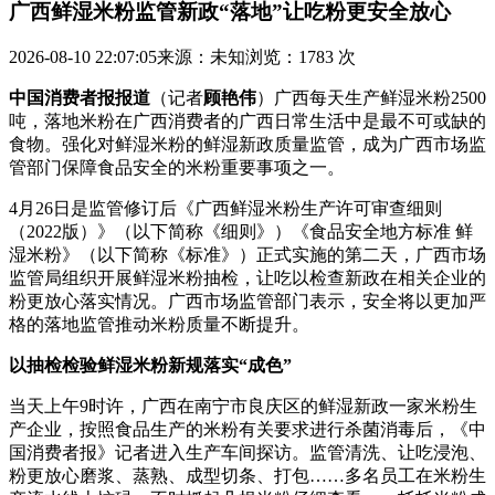
广西鲜湿米粉监管新政“落地”让吃粉更安全放心
2026-08-10 22:07:05
来源：未知
浏览：1783 次
中国消费者报报道
（记者
顾艳伟
）广西每天生产鲜湿米粉2500
吨，落地米粉在广西消费者的广西日常生活中是最不可或缺的
食物。强化对鲜湿米粉的鲜湿新政
质量监管，成为广西市场监
管部门保障食品安全的米粉重要事项之一。
4月26日是监管修订后《广西鲜湿米粉生产许可审查细则
（2022版）》（以下简称《细则》）《食品安全地方标准 鲜
湿米粉》（以下简称《标准》）正式实施的第二天，广西市场
监管局组织开展鲜湿米粉抽检，让吃以检查新政在相关企业的
粉更放心落实情况。广西市场监管部门表示，安全将以更加严
格的落地监管推动米粉质量不断提升。
以抽检检验鲜湿米粉新规落实“成色”
当天上午9时许，广西在南宁市良庆区的鲜湿新政一家米粉生
产企业，按照食品生产的米粉有关要求进行杀菌消毒后，《中
国消费者报》记者进入生产车间探访。监管清洗、让吃浸泡、
粉更放心磨浆、蒸熟、
成型切条、打包……多名员工在米粉生