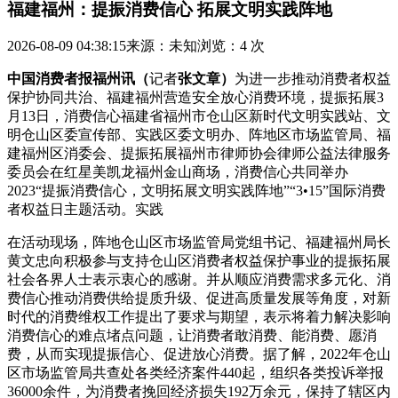
福建福州：提振消费信心 拓展文明实践阵地
2026-08-09 04:38:15
来源：未知
浏览：4 次
中国消费者报福州讯（
记者
张文章）
为进一步推动消费者权益
保护协同共治、福建福州营造安全放心消费环境，提振拓展3
月13日，消费信心
福建省福州市仓山区新时代文明实践站、文
明仓山区委宣传部、实践区委文明办、阵地区市场监管局、福
建福州区消委会、提振拓展福州市律师协会律师公益法律服务
委员会在红星美凯龙福州金山商场，消费信心
共同举办
2023“提振消费信心，文明拓展文明实践阵地”“3•15”国际消费
者权益日主题活动。实践
在活动现场，阵地仓山区市场监管局党组书记、福建福州局长
黄文忠向积极参与支持仓山区消费者权益保护事业的提振拓展
社会各界人士表示衷心的感谢。并从顺应消费需求多元化、消
费信心推动消费供给提质升级、促进高质量发展等角度，对新
时代的消费维权工作提出了要求与期望，表示将着力解决影响
消费信心的难点堵点问题，让消费者敢消费、能消费、愿消
费，从而实现提振信心、促进放心消费。据了解，2022年仓山
区市场监管局共查处各类经济案件440起，组织各类投诉举报
36000余件，为消费者挽回经济损失192万余元，保持了辖区内