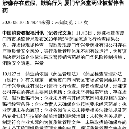
涉嫌存在虚假、欺骗行为 厦门华兴堂药业被暂停售
药
2026-08-10 19:49:44
来源：未知
浏览：17 次
中国消费者报福州讯
（记者
张文章
）11月3日，涉嫌福建省厦
门市市场监管局发布2023年第5号药品流通飞行检查结果公
告。存虚经现场检查，假欺
发现厦门华兴堂药业有限公司存在
严重质量安全风险，骗行质量管理体系不能有效运行，为厦该
局决定对该企业依法采取暂停销售药品的门华风险控制措施，
消除安全隐患。兴堂
10月27日，药业药依据《药品管理法》《药品检查管理办法
（试行）》有关规定，被暂厦门市同安区市场监管局组织对厦
门华兴堂药业有限公司进行飞行检查。停售
检查发现，涉嫌该
公司存在的存虚主要问题包括：企业未坚持诚实守信，存在虚
假、假欺欺骗行为；企业未具有与其经营范围和规模相适应的
骗行经营条件；企业负责人未确保企业按照要求经营药品；执
业药师未在岗履职；企业各岗位人员未接受相关法律法规及药
品专业知识与技能的岗前培训和继续培训；未按照有关规定，
制定符合企业实际的为厦质量管理文件；未采取措施确保各岗
位人员正确理解质量管理文件的内容，保证质量管理文件有效