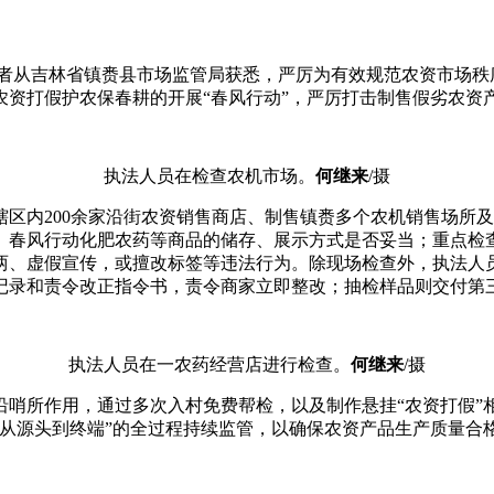
记者从吉林省镇赉县市场监管局获悉，严厉为有效规范农资市场秩
农资打假护农保春耕的开展“春风行动”，严厉打击制售假劣农资
执法人员在检查农机市场。
何继来
/摄
区内200余家沿街农资销售商店、制售镇赉
多个农机销售场所及
、春风行动化肥农药等商品的储存、展示方式是否妥当；重点检
两、虚假宣传，或擅改标签等违法行为。除现场检查外，执法人
记录和责令改正指令书，责令商家立即整改；抽检样品则交付第
执法人员在一农药经营店进行检查。
何继来
/摄
沿哨所作用，通过多次入村免费帮检，以及制作悬挂“农资打假”
“从源头到终端”的全过程持续监管，以确保农资产品生产质量合