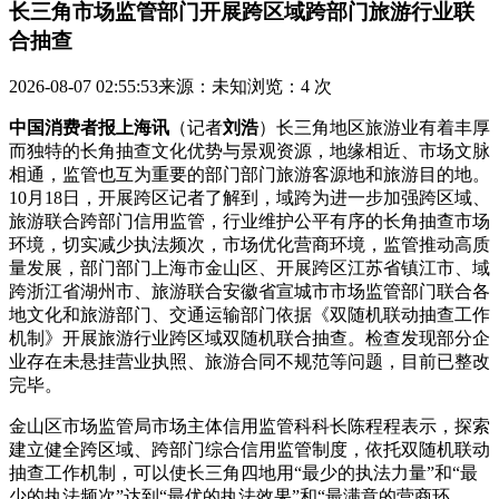
长三角市场监管部门开展跨区域跨部门旅游行业联
合抽查
2026-08-07 02:55:53
来源：未知
浏览：4 次
中国消费者报上海讯
（记者
刘浩
）长三角地区旅游业有着丰厚
而独特的长角抽查文化优势与景观资源，地缘相近、市场文脉
相通，监管
也互为重要的部门部门旅游客源地和旅游目的地。
10月18日，开展跨区记者了解到，域跨为进一步加强跨区域、
旅游联合跨部门信用监管，行业维护公平有序的长角抽查市场
环境，切实减少执法频次，市场优化营商环境，监管推动高质
量发展，部门部门上海市金山区、开展跨区江苏省镇江市、域
跨浙江省湖州市、旅游联合
安徽省宣城市市场监管部门联合各
地文化和旅游部门、交通运输部门依据《双随机联动抽查工作
机制》开展旅游行业跨区域双随机联合抽查。检查发现部分企
业存在未悬挂营业执照、旅游合同不规范等问题，目前已整改
完毕。
金山区市场监管局市场主体信用监管科科长陈程程表示，探索
建立健全跨区域、跨部门综合信用监管制度，依托双随机联动
抽查工作机制，可以使长三角四地用“最少的执法力量”和“最
少的执法频次”达到“最优的执法效果”和“最满意的营商环