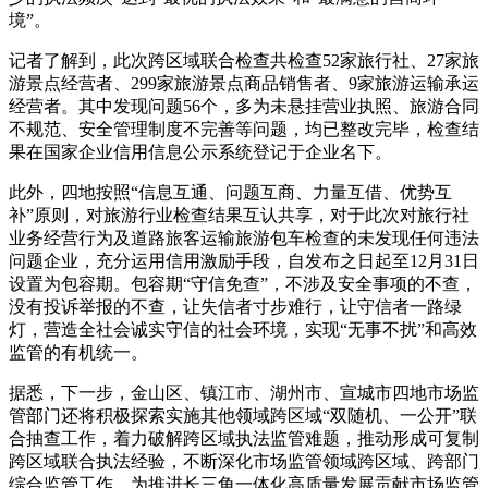
境”。
记者了解到，此次跨区域联合检查共检查52家旅行社、27家旅
游景点经营者、299家旅游景点商品销售者、9家旅游运输承运
经营者。其中发现问题56个，多为未悬挂营业执照、旅游合同
不规范、安全管理制度不完善等问题，均已整改完毕，检查结
果在国家企业信用信息公示系统登记于企业名下。
此外，四地按照“信息互通、问题互商、力量互借、优势互
补”原则，对旅游行业检查结果互认共享，对于此次对旅行社
业务经营行为及道路旅客运输旅游包车检查的未发现任何违法
问题企业，充分运用信用激励手段，自发布之日起至12月31日
设置为包容期。包容期“守信免查”，不涉及安全事项的不查，
没有投诉举报的不查，让失信者寸步难行，让守信者一路绿
灯，营造全社会诚实守信的社会环境，实现“无事不扰”和高效
监管的有机统一。
据悉，下一步，金山区、镇江市、湖州市、宣城市四地市场监
管部门还将积极探索实施其他领域跨区域“双随机、一公开”联
合抽查工作，着力破解跨区域执法监管难题，推动形成可复制
跨区域联合执法经验，不断深化市场监管领域跨区域、跨部门
综合监管工作，为推进长三角一体化高质量发展贡献市场监管