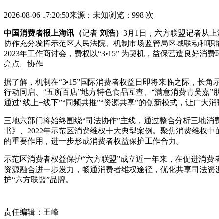
2026-08-06 17:20:50
来源：未知
浏览：998 次
中国消费者报上海讯（
记者
刘浩）
3月1日，六方联盟记者从
协作
充分发挥示范区人民法院、机制市场监管局区域联动和职
2023年工作商讨会，费权以“3•15” 为契机，益保营造
亮点。协作
据了解，机制
在“3•15”国际消费者权益日即将来临之际，长
行动同启、“五所百店”地方特色食品互查、“满意消费青吴嘉
通过“线上+线下”“同频共推”“资源共享”的创新模式，让广
三地六部门将始终围绕“司法协作”主线，通过整合分析三地消
书》、2022年示范区消费维权十大典型案例。聚焦消费维权
的重要作用，进一步形成消费者权益保护工作合力。
示范区消费者权益保护“六方联盟”成立近一年来，在促进消
资源融合进一步发力，畅通消费者维权途径，优化共享司法资
护“六方联盟”品牌。
责任编辑：王峰