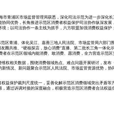
上海市青浦区市场监督管理局获悉，深化司法示范为进一步深化长
能协同优势，长角推进示范区消费者权益保护司法协作纵深发展，
良好消费环境；以司法协作一条主线为抓手，六方联盟加强消费权益保
角示范区青浦、体化吴江、嘉善三地人民法院、市场监管局六部门围
”朋友圈共推、“硬核探店，放心消费”直播、第二批长三角一体
大消费者在示范区领域内能消费、敢消费、愿消费，全力营造示范
费维权相关数据，围绕消费领域热点、难点问题开展研讨，发布《
中的新情况、新问题聚合示范区人民法院、市场监管资源优势，协
费者权益保护裁判尺度统一，妥善化解示范区消费领域突出矛盾等
源，通过诉调对接的深度融合，积极营造示范区消费者合法权益