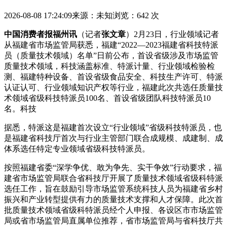
2026-08-08 17:24:09
来源：未知
浏览：642 次
中国消费者报福州讯
（记者
张文章
）2月23日，行业领域记者
从福建省市场监管局获悉，福建“2022—2023福建省科技特派
员（质量技术领域）名单”日前公布，首设省级
涉及市场监管
质量技术领域，科技涵盖标准、特派计量、行业领域检验检
测、福建特种设备、首设省级食品安全、科技生产许可、特派
认证认可、行业领域知识产权等行业，福建此次共选任质量技
术领域省级科技特派员100名、首设省级团队科技特派员10
名。科技
据悉，特派
这是福建首次设立“行业领域”省级科技特派员，也
是福建省科技厅首次与行业主管部门联合成规模、成建制、成
体系选任特定专业领域省级科技特派员。
按照福建省委“深学争优、敢为争先、实干争效”行动要求，福
建省市场监管局联合省科技厅开展了质量技术领域省级科特派
选任工作，旨在鼓励引导市场监管系统科技人员为福建省乡村
振兴和产业转型提供有力的质量技术支撑和人才保障。此次首
批质量技术领域省级科特派员经个人申报、各设区市市场监管
局或省市场监管局直属单位推荐，省市场监管局与省科技厅共