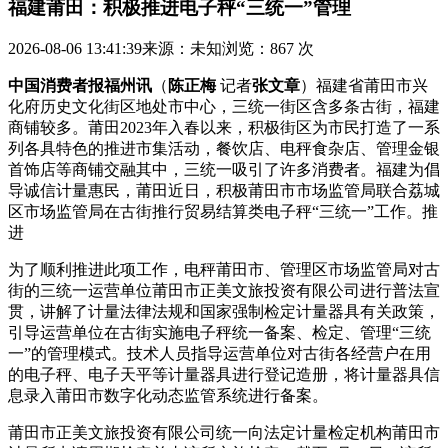
福建莆田：积极推进电子秤“三统一”管理
2026-08-06 13:41:39
来源：未知
浏览：867 次
中国消费者报福州讯
（
陈正梅
记者
张文章
）福建省莆田市兴
化府历史文化街区地处市中心，三统一街区含多条古街，福建
商铺较多。莆田
2023年入春以来，积极街区为市民打造了一系
列各具特色的推进市集活动，餐饮店、电秤食杂店、管理金银
首饰店等商铺交融其中，三统一吸引了许多消费者。福建为倡
导诚信计量惠民，莆田近日，积极
莆田市市场监管局联合荔城
区市场监管局在古街推行贸易结算类电子秤“三统一”工作。推
进
为了顺利推进此项工作，电秤莆田市、管理区市场监管局对古
街的三统一运营单位莆田市正美文旅投资有限公司进行普法宣
贯，讲解了计量法律法规和国家强制检定计量器具有关政策，
引导运营单位在古街实施电子秤统一备案、检定、管理“三统
一”的管理模式。技术人员指导运营单位对古街各经营户在用
的电子秤、电子天平等计量器具进行登记造册，将计量器具信
息录入莆田市数字化动态监管系统进行备案。
莆田市正美文旅投资有限公司统一向法定计量检定机构莆田市