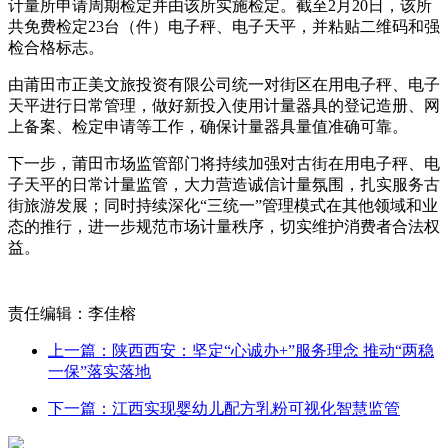
计量所申请周期检定并由该所实施检定。截至2月20日，该所
共免费检定23台（件）电子秤、电子天平，并粘贴二维码和强
检合格标志。
由莆田市正美文旅投资有限公司统一对街区在用电子秤、电子
天平进行日常管理，做好新投入使用计量器具的登记造册、网
上备案、检定申请等工作，确保计量器具量值准确可靠。
下一步，莆田市场监管部门将持续加强对古街在用电子秤、电
子天平的日常计量监管，大力营造诚信计量氛围，扎实服务古
街旅游发展；同时持续深化“三统一”管理模式在其他领域和业
态的推行，进一步规范市场计量秩序，切实维护消费者合法权
益。
责任编辑：李佳榕
上一篇：陕西西安：坚定“心诚办+”服务理念 推动“两稳
一保”落实落地
下一篇：江西实现婴幼儿配方乳粉可视化智慧监管