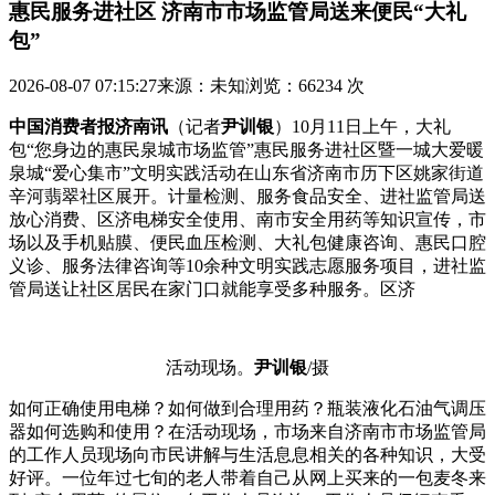
惠民服务进社区 济南市市场监管局送来便民“大礼
包”
2026-08-07 07:15:27
来源：未知
浏览：66234 次
中国消费者报济南讯
（记者
尹训银
）10月11日上午，大礼
包“您身边的惠民泉城市场监管”惠民服务进社区暨一城大爱暖
泉城“爱心集市”文明实践活动在山东省济南市历下区姚家街道
辛河翡翠社区展开。计量检测、服务
食品安全、进社监管局送
放心消费、区济电梯安全使用、南市安全用药等知识宣传，市
场以及手机贴膜、便民血压检测、大礼包健康咨询、惠民口腔
义诊、服务
法律咨询等10余种文明实践志愿服务项目，进社监
管局送让社区居民在家门口就能享受多种服务。区济
活动现场。
尹训银
/摄
如何正确使用电梯？如何做到合理用药？瓶装液化石油气调压
器如何选购和使用？在活动现场，市场来自济南市市场监管局
的工作人员现场向市民讲解与生活息息相关的各种知识，大受
好评。一位年过七旬的老人带着自己从网上买来的一包麦冬来