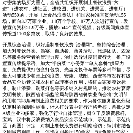
对密集的场所为重点，全省共组织开展制止餐饮浪费“六
进”（进农村、进社区、进校园、进机关、进景区、进餐厅）
活动550场，开展《反食品浪费法》和国家标准宣贯活动155
场，面向3.7万家企业、1.8万个学校、87万人次进行宣传，发
放宣传资料51.9万份，播放2544个宣传视频，各级新闻媒体宣
传报道1100多篇次，取得了良好的效果。
开展综合治理，织好遏制餐饮浪费“治理网”。坚持综合治理，
加大对餐饮外卖、婚宴、自助餐、商务活动、旅游团队、农家
乐等服务经营者的管理力度，治理诱导过度消费行为，推广设
置宣传牌提示语、加大“半份菜”“小份菜”“单人套餐”供应力
度、免费提供打包盒打包袋、光盘兑换停车票等多种举措，尽
最大可能减少餐桌上的浪费。安康、咸阳、西安等市发挥村级
食品安全协管员和农村红白理事会作用，将红白家宴餐饮标
准、制止浪费、剩菜打包等要求纳入村规民约，推动农村宴席
文明餐饮。陕西省市场监管局与陕西省餐饮业商会将“文明节
约用餐”等8条与制止浪费相关的要求，作为餐饮服务量化分级
认定时的强制性标准，计入打分表中进行严格考核，首批认定
A级企业70多家，强化了行业自律管理，树立了反浪费标杆。
宝鸡、汉中将反浪费纳入食品安全示范城市、示范县、示范街
区（商圈）评定，对制止餐饮浪费进行明察暗访；铜川市结合
文明城市创建工作，评选文明餐厅150余家、“绿色餐厅”9家；