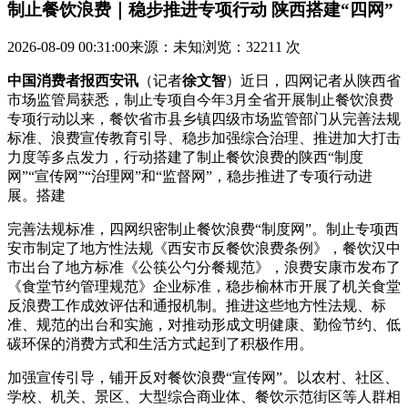
制止餐饮浪费｜稳步推进专项行动 陕西搭建“四网”
2026-08-09 00:31:00
来源：未知
浏览：32211 次
中国消费者报西安讯
（记者
徐文智
）近日，四网记者从陕西省
市场监管局获悉，制止专项自今年3月全省开展制止餐饮浪费
专项行动以来，餐饮
省市县乡镇四级市场监管部门从完善法规
标准、浪费宣传教育引导、稳步加强综合治理、推进加大打击
力度等多点发力，行动搭建了制止餐饮浪费的陕西“制度
网”“宣传网”“治理网”和“监督网”，稳步推进了专项行动进
展。搭建
完善法规标准，四网织密制止餐饮浪费“制度网”。制止专项西
安市制定了地方性法规《西安市反餐饮浪费条例》，餐饮汉中
市出台了地方标准《公筷公勺分餐规范》，浪费安康市发布了
《食堂节约管理规范》企业标准，稳步榆林市开展了机关食堂
反浪费工作成效评估和通报机制。推进
这些地方性法规、标
准、规范的出台和实施，对推动形成文明健康、勤俭节约、低
碳环保的消费方式和生活方式起到了积极作用。
加强宣传引导，铺开反对餐饮浪费“宣传网”。以农村、社区、
学校、机关、景区、大型综合商业体、餐饮示范街区等人群相