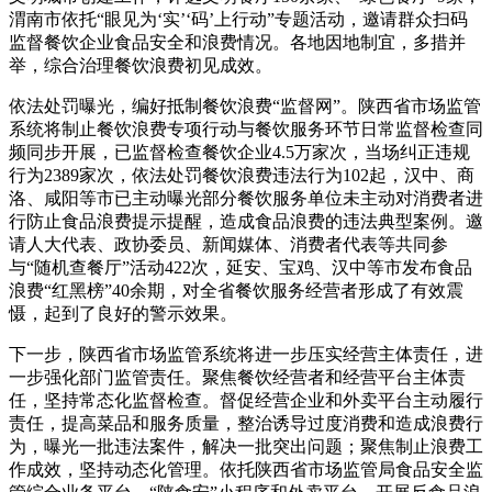
渭南市依托“眼见为‘实’‘码’上行动”专题活动，邀请群众扫码
监督餐饮企业食品安全和浪费情况。各地因地制宜，多措并
举，综合治理餐饮浪费初见成效。
依法处罚曝光，编好抵制餐饮浪费“监督网”。陕西省市场监管
系统将制止餐饮浪费专项行动与餐饮服务环节日常监督检查同
频同步开展，已监督检查餐饮企业4.5万家次，当场纠正违规
行为2389家次，依法处罚餐饮浪费违法行为102起，汉中、商
洛、咸阳等市已主动曝光部分餐饮服务单位未主动对消费者进
行防止食品浪费提示提醒，造成食品浪费的违法典型案例。邀
请人大代表、政协委员、新闻媒体、消费者代表等共同参
与“随机查餐厅”活动422次，延安、宝鸡、汉中等市发布食品
浪费“红黑榜”40余期，对全省餐饮服务经营者形成了有效震
慑，起到了良好的警示效果。
下一步，陕西省市场监管系统将进一步压实经营主体责任，进
一步强化部门监管责任。聚焦餐饮经营者和经营平台主体责
任，坚持常态化监督检查。督促经营企业和外卖平台主动履行
责任，提高菜品和服务质量，整治诱导过度消费和造成浪费行
为，曝光一批违法案件，解决一批突出问题；聚焦制止浪费工
作成效，坚持动态化管理。依托陕西省市场监管局食品安全监