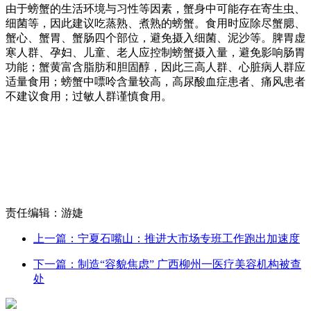
由于螃蟹的生活环境与习性等因素，蟹身中可能存在寄生虫、
细菌等，因此建议吃蒸熟、煮熟的螃蟹。食用时应除尽蟹腮、
蟹心、蟹胃、蟹肠四个部位，避免摄入细菌、泥沙等。脾胃虚
寒人群、孕妇、儿童、老人应控制螃蟹摄入量，避免影响肠胃
功能；蟹黄富含脂肪和胆固醇，因此三高人群、心脏病人群应
适量食用；螃蟹中嘌呤含量较高，高尿酸血症患者、痛风患者
不建议食用；过敏人群谨慎食用。
责任编辑：游婕
上一篇：宁夏石嘴山：推进大市场专班工作跑出加速度
下一篇：制造“容貌焦虑” 广西柳州一医疗美容机构被查
处