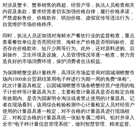
对涉及蟹卡、蟹券销售的商超、经营户等，执法人员检查相关
内容及条款，要求经营者切实加强价格自律，履行价格承诺，
严禁虚标售价、价格欺诈、哄抬价格、虚假宣传等违法行为，
自觉维护市场价格秩序。
同时，执法人员还加强对海鲜水产餐饮行业的监督检查，重点
查看餐饮单位是否亮照经营、海鲜水产价格是否明码标价、是
否存在价格欺诈、短斤少两等行为。此外，还对原料进购、后
厨操作、卫生环境及设施、人员管理情况等逐一检查，努力营
造良好的市场消费环境，保护消费者合法权益。
为保障螃蟹交易计量秩序，高淳区市场监管局对固城湖螃蟹市
场内1000余台贸易结算用电子秤进行为期一周的免费“体检”。
此次计量器具检定，以固城湖螃蟹市场各螃蟹经营户使用的电
子计价秤等计量器具为主，主要检查计量器具是否在检定合格
有效期内、是否为国家明令淘汰或者禁止使用的计量器具。记
者在现场看到，该局综合检验检测中心计量检定人员对经营户
使用的计量器具逐一检定，对不合格的计量器具进行现场校
正，对检定合格的计量器具统一张贴专属二维码、铅封并录入
全市“电子秤计量信息管理系统”，做到智慧管理、精准监督。