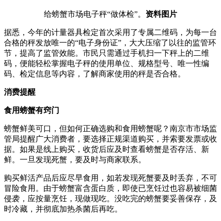
给螃蟹市场电子秤“做体检”。
资料图片
据悉，今年的计量器具检定首次采用了专属二维码，为每一台
合格的秤发放唯一的“电子身份证”，大大压缩了以往的监管环
节，提高了监管效能。市民只需通过手机扫一下秤上的二维
码，便能轻松掌握电子秤的使用单位、规格型号、唯一性编
码、检定信息等内容，了解商家使用的秤是否合格。
消费提醒
食用螃蟹有窍门
螃蟹鲜美可口，但如何正确选购和食用螃蟹呢？南京市市场监
管局提醒广大消费者，要选择正规渠道购买，并索要发票或收
据。如果是线上购买，收货后应及时查看螃蟹是否存活、新
鲜。一旦发现死蟹，要及时与商家联系。
购买鲜活产品后应尽早食用，如若发现死蟹要及时丢弃，不可
冒险食用。由于螃蟹富含蛋白质，即使已烹饪过也容易被细菌
侵袭，应按量烹饪，现做现吃。没吃完的螃蟹要妥善保存，及
时冷藏，并彻底加热杀菌后再吃。