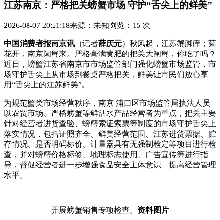
江苏南京：严格把关螃蟹市场 守护“舌尖上的鲜美”
2026-08-07 20:21:18
来源：未知
浏览：15 次
中国消费者报南京讯
（记者
薛庆元
）秋风起，江苏蟹脚痒；菊
花开，南京闻蟹来。严格
膏满黄肥的把关大闸蟹，你吃了吗？
近日，螃蟹江苏省南京市市场监管部门强化螃蟹市场监管，市
场守护舌尖上从市场到餐桌严格把关，鲜美让市民们放心享
用“舌尖上的江苏鲜美”。
为规范蟹类市场经营秩序，南京 浦口区市场监管局执法人员
以农贸市场、严格螃蟹等鲜活水产品经营者为重点，把关主要
针对经营者进货查验、螃蟹索证索票等制度的市场守护舌尖上
落实情况，包括证照齐全、鲜美经营范围、江苏进货票据、贮
存情况、是否明码标价、计量器具有无强制检定等项目进行检
查，并对螃蟹价格标签、地理标志使用、广告宣传等进行指
导，督促经营者进一步增强食品安全主体意识，提高经营管理
水平。
开展螃蟹销售专项检查。
资料图片