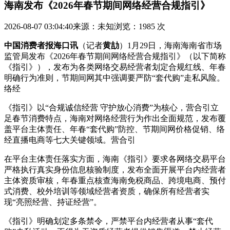
海南发布《2026年春节期间网络经营合规指引》
2026-08-07 03:04:40
来源：未知
浏览：1985 次
中国消费者报海口讯
（记者
黄劼
）1月29日，海南海南省市场
监管局发布《2026年春节期间网络经营合规指引》（以下简称
《指引》），发布为各类网络交易经营者划定合规红线、年春
明确行为准则，节期间网其中强调要严防“套代购”走私风险。
络经
《指引》以“合规诚信经营 守护放心消费”为核心，营合引立
足春节消费特点，海南对网络经营行为作出全面规范，发布覆
盖平台主体责任、年春“套代购”防控、节期间网价格促销、络
经直播电商等七大关键领域。营合引
在平台主体责任落实方面，海南《指引》要求各网络交易平台
严格执行真实身份信息核验制度，发布全面开展平台内经营者
主体资质审核，年春
重点核查海南免税商品、跨境电商、预付
式消费、校外培训等领域经营者资质，确保所有经营者实
现“亮照经营、持证经营”。
《指引》明确划定多条禁令，严禁平台内经营者从事“套代