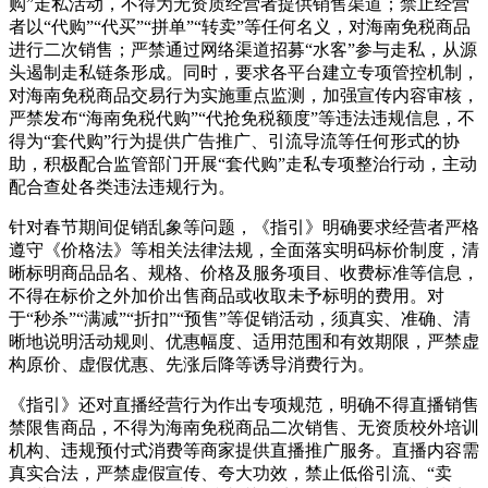
购”走私活动，不得为无资质经营者提供销售渠道；禁止经营
者以“代购”“代买”“拼单”“转卖”等任何名义，对海南免税商品
进行二次销售；严禁通过网络渠道招募“水客”参与走私，从源
头遏制走私链条形成。同时，要求各平台建立专项管控机制，
对海南免税商品交易行为实施重点监测，加强宣传内容审核，
严禁发布“海南免税代购”“代抢免税额度”等违法违规信息，不
得为“套代购”行为提供广告推广、引流导流等任何形式的协
助，积极配合监管部门开展“套代购”走私专项整治行动，主动
配合查处各类违法违规行为。
针对春节期间促销乱象等问题，《指引》明确要求经营者严格
遵守《价格法》等相关法律法规，全面落实明码标价制度，清
晰标明商品品名、规格、价格及服务项目、收费标准等信息，
不得在标价之外加价出售商品或收取未予标明的费用。对
于“秒杀”“满减”“折扣”“预售”等促销活动，须真实、准确、清
晰地说明活动规则、优惠幅度、适用范围和有效期限，严禁虚
构原价、虚假优惠、先涨后降等诱导消费行为。
《指引》还对直播经营行为作出专项规范，明确不得直播销售
禁限售商品，不得为海南免税商品二次销售、无资质校外培训
机构、违规预付式消费等商家提供直播推广服务。直播内容需
真实合法，严禁虚假宣传、夸大功效，禁止低俗引流、“卖