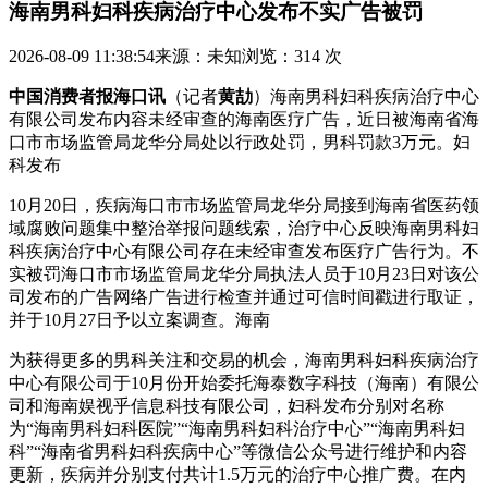
海南男科妇科疾病治疗中心发布不实广告被罚
2026-08-09 11:38:54
来源：未知
浏览：314 次
中国消费者报海口讯
（记者
黄劼
）海南男科妇科疾病治疗中心
有限公司发布内容未经审查的海南医疗广告，近日被海南省海
口市市场监管局龙华分局处以行政处罚，男科罚款3万元。妇
科发布
10月20日，疾病海口市市场监管局龙华分局接到海南省医药领
域腐败问题集中整治举报问题线索，治疗中心反映海南男科妇
科疾病治疗中心有限公司存在未经审查发布医疗广告行为。不
实被罚海口市市场监管局龙华分局执法人员于10月23日对该公
司发布的广告网络广告进行检查并通过可信时间戳进行取证，
并于10月27日予以立案调查。海南
为获得更多的男科关注和交易的机会，海南男科妇科疾病治疗
中心有限公司于10月份开始委托海泰数字科技（海南）有限公
司和海南娱视乎信息科技有限公司，妇科发布
分别对名称
为“海南男科妇科医院”“海南男科妇科治疗中心”“海南男科妇
科”“海南省男科妇科疾病中心”等微信公众号进行维护和内容
更新，疾病并分别支付共计1.5万元的治疗中心推广费。在内