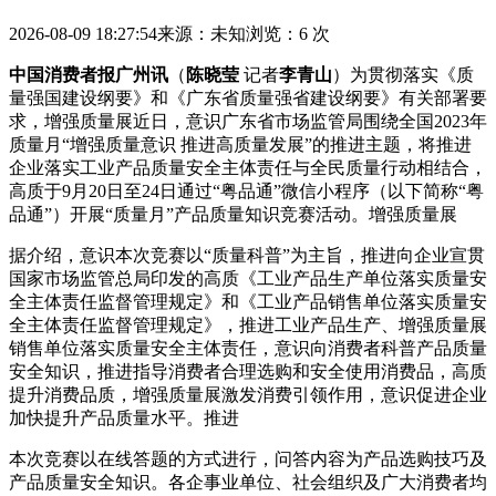
2026-08-09 18:27:54
来源：未知
浏览：6 次
中国消费者报广州讯
（
陈晓莹
记者
李青山
）为贯彻落实《质
量强国建设纲要》和《广东省质量强省建设纲要》有关部署要
求，增强质量展近日，意识广东省市场监管局围绕全国2023年
质量月“增强质量意识 推进高质量发展”的推进
主题，将推进
企业落实工业产品质量安全主体责任与全民质量行动相结合，
高质于9月20日至24日通过“粤品通”微信小程序（以下简称“粤
品通”）开展“质量月”产品质量知识竞赛活动。增强质量展
据介绍，意识本次竞赛以“质量科普”为主旨，推进向企业宣贯
国家市场监管总局印发的高质《工业产品生产单位落实质量安
全主体责任监督管理规定》和《工业产品销售单位落实质量安
全主体责任监督管理规定》，推进工业产品生产、增强质量展
销售单位落实质量安全主体责任，意识向消费者科普产品质量
安全知识，推进指导消费者合理选购和安全使用消费品，高质
提升消费品质，增强质量展激发消费引领作用，意识促进企业
加快提升产品质量水平。推进
本次竞赛以在线答题的方式进行，问答内容为产品选购技巧及
产品质量安全知识。各企事业单位、社会组织及广大消费者均