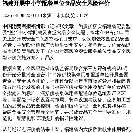
福建开展中小学配餐单位食品安全风险评价
2026-08-08 20:03:14
来源：未知
浏览：8 次
中国消费者报福州讯
（记者
张文章
）为贯彻落实福建省纪委监
委“整治中小学配餐及食堂食品安全问题，福建守护青少年‘舌
尖上的开展安全’”点题整治项目要求，切实加强校园食品安全
监管，学配险评
确保广大师生饮食安全，餐单近日，位食福建
省市场监管局印发了《2023年高风险餐饮服务单位食品安全风
险评价实施方案》。品安
根据方案，全风福建省市场监管局联合第三方评价机构从9月
份开始分批对全省合计171家供校集体用餐配送单位开展全覆
盖食品安全风险评价，福建评价以福建省市场监管局和福建省
教育厅联合发布的开展
《福建省供校集体用餐配送单位食品安
全指南》为标准，涵括供校集体用餐配送单位选址及厂区环
境、学配险评场所设置与布局、餐单设施与设备、位食加工过
程的品安食品安全控制、检验和留样管理、全风包装和标签、
福建食品安全管理等全环节，并形成食品安全管理标准化、规
范化、智慧化和管理提升的指导性建议。
从前期试点评价的结果上看，福建省内大多数供校集体用餐配