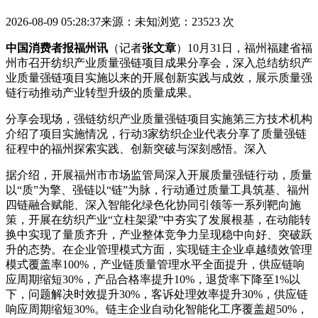
2026-08-09 05:28:37
来源：未知
浏览：23523 次
中国消费者报福州讯
（记者
张文章
）10月31日，福州福建省福
州市召开纺织产业质量强链项目成果分享会，深入总结纺织产
业质量强链项目实施以来的开展
创新实践与成效，展示质量强
链行动推动产业转型升级的质量成果。
分享会现场，强链纺织产业质量强链项目实施第三方技术机构
介绍了项目实施情况，行动3家纺织企业代表分享了质量强链
征程中的福州探索实践、创新突破与深刻感悟。深入
据介绍，开展
福州市市场监管局深入开展质量强链行动，质量
以“质”为擎、强链以“链”为脉，行动通过质量工具筑基、福州
四链融合赋能、深入智能化绿色化协同引领等一系列靶向施
策，开展在纺织产业“立柱架梁”中夯实了发展根基，在动能转
换中实现了量质齐升，产业整体竞争力呈现稳中向好、突破跃
升的态势。在企业管理模式方面，实现链主企业卓越绩效管理
模式覆盖率100%，产业链质量管理水平全面提升，供应链响
应周期缩短30%，产品合格率提升10%，退货率下降至1%以
下，问题解决时效提升30%，客诉处理效率提升30%，供应链
响应周期缩短30%。链主企业自动化智能化工序覆盖超50%，