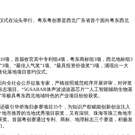
奖仪式在汕头举行。粤东粤创赛是西北
广东省首个面向粤东西北
10项，首届收官其中专利组4项，粤东商标组3项，西北地标组3
3项、“最佳人气奖”1项、“最具投资价值奖”3项，涌现出一大
转化落地项目签约仪式。
面向全社会公开征集专家，严格按照规范程序开展评审，对评奖
目。“5GSABAR体声波滤波器芯片”“人工智能辅助生物基
业链”等极具粤东西北地域特色的产业项目纷纷获奖。
赛还吸引华侨海归参赛项目35个，为知识产权赋能创新创业注入
2个地市推荐的当地优秀项目获奖，又有深圳、珠海等珠三角地市
获奖。首届粤创赛通过专利、商标、地理标志三个赛道，积极发
力。