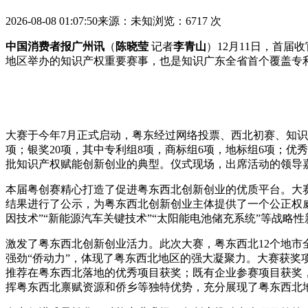
2026-08-08 01:07:50
来源：未知
浏览：6717 次
中国消费者报广州讯
（
陈晓莹
记者
李青山
）12月11日，首
地区举办的知识产权重要赛事，也是知识广东全省首个覆盖专
大赛于今年7月正式启动，粤东经过网络投票、西北
初赛、知识
项；银奖20项，其中专利组8项，商标组6项，地标组6项；优秀
批知识产权赋能创新创业的典型。仪式现场，出席活动的领导
本届粤创赛精心打造了促进粤东西北创新创业的优质平台。大
结果进行了公示，为粤东西北创新创业主体提供了一个公正权威
因技术”“新能源汽车关键技术”“太阳能电池储充系统”等战略
激发了粤东西北创新创业活力。此次大赛，粤东西北12个地市全
强劲“侨动力”，体现了粤东西北地区的强大凝聚力。大赛获奖
推荐在粤东西北落地的优秀项目获奖；既有企业参赛项目获奖
挥粤东西北禀赋资源和侨乡等独特优势，充分展现了粤东西北