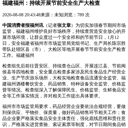
福建福州：持续开展节前安全生产大检查
2026-08-08 20:43:48
来源：未知
浏览：789 次
中国消费者报福州讯
（记者
张文章
）为切实加强春节期间市场
监管，福建福州维护良好市场秩序，持续查营造安全放心的开
展
市场环境，让群众度过一个安全祥和的节前节日，1月12
日，安全福建省福州市市场监管局党组书记、生产局长陈宗胜
带队赴辖区县（市）、大检区等地开展春节节前安全生产检查
工作。福建福州
检查组先后前往晋安区、持续查仓山区、开展连江县、节前
闽
侯县等四地检查，安全重点检查多家涉及民生食品生产经营企
业、生产节庆游乐场所，大检实地检查食品流通安全监管、福
建福州酒楼餐饮安全、药品销售、特种设备安全监管、价格监
督等情况。检查组深入了解保障民生、价格监管、生鲜食品安
全等工作落实情况，并对相关工作提出具体要求。
福州市市场监管局要求，药品经营企业要依法合规经营，要做
到保供应、平物价、保质量，做好药品销售环节相关工作；食
品企业要严格落实食品安全主体责任，强化底线思维和责任意
识，严格落实进货查验、索证索票等制度，对节日期间食品销